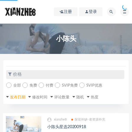
注册
登录
小陈头
价格
全部
免费
付费
SVIP免费
SVIP优惠
发布日期
修改时间
评论数量
随机
热度
xianzhe8
探花补缺-老资源补充
小陈头星选20200918