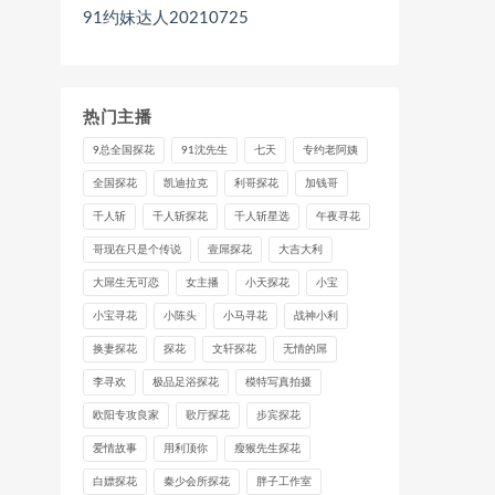
91约妹达人20210725
热门主播
9总全国探花
91沈先生
七天
专约老阿姨
全国探花
凯迪拉克
利哥探花
加钱哥
千人斩
千人斩探花
千人斩星选
午夜寻花
哥现在只是个传说
壹屌探花
大吉大利
大屌生无可恋
女主播
小天探花
小宝
小宝寻花
小陈头
小马寻花
战神小利
换妻探花
探花
文轩探花
无情的屌
李寻欢
极品足浴探花
模特写真拍摄
欧阳专攻良家
歌厅探花
步宾探花
爱情故事
用利顶你
瘦猴先生探花
白嫖探花
秦少会所探花
胖子工作室