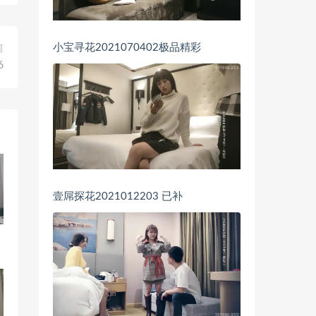
小宝寻花2021070402极品精彩
篇
6
壹屌探花2021012203 已补