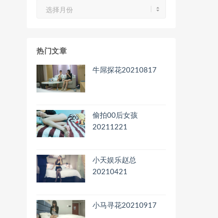
文
章
归
档
热门文章
牛屌探花20210817
偷拍00后女孩
20211221
小天娱乐赵总
20210421
小马寻花20210917