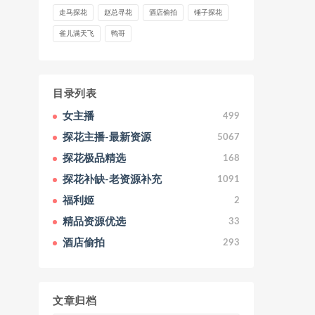
走马探花
赵总寻花
酒店偷拍
锤子探花
雀儿满天飞
鸭哥
目录列表
女主播
499
探花主播-最新资源
5067
探花极品精选
168
探花补缺-老资源补充
1091
福利姬
2
精品资源优选
33
酒店偷拍
293
文章归档