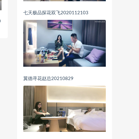
七天极品探花双飞2020112103
0
翼德寻花赵总20210829